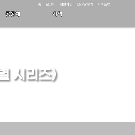
홈
로그인
회원가입
ID/PW찾기
사이트맵
공동체
사역
별 시리즈)