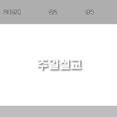
교회안내
설교
양육
주일설교