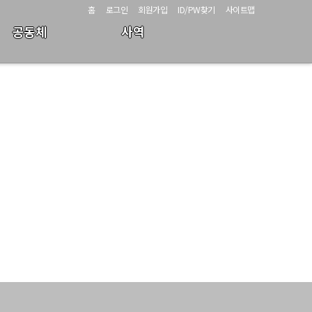
홈
로그인
회원가입
ID/PW찾기
사이트맵
공동체
사역